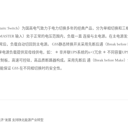
al Staitc Switch）为国高电气致力于电力切换多年的经典产品，分为单相切
MASTER 输入）处于正常的电压范围内，负载一直 连接与主电源。在主电源
常后，负载自动切回到主电源。 GSS静态转换开关采用先断后通（Break before
负载提供双母线供电，如： ＊ 非并联UPS系统的n+1冗余 ＊ 不同容量UPS系
板，高速可控硅，高品质断路器构成。采用先断后 通（Break before Ma
又能保证 GSS 在不同相切换时的安全性。
经济”发展 支持陕北能源产业转型