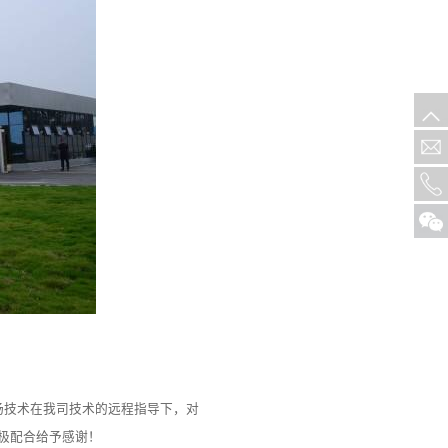
旬现场技术在我司技术的远程指导下，对
积极配合给予感谢！