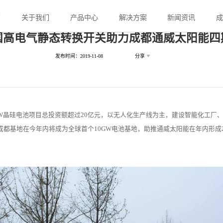
页
关于我们
产品中心
解决方案
新闻资讯
国高电气静态转换开关助力成都通威太阳能四
发布时间：2019-11-08
分享
GW晶硅电池项目总投资额超过20亿元，以无人化生产线为主，建设智能化工厂
都基地在今年内将成为全球首个10GW电池基地，助推通威太阳能在年内形成20