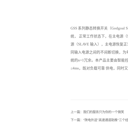
GSS 系列静态转换开关（Godgo
统， 正常工作状态下，在主电源（
源（SLAVE 输入），主电源恢复正
同输入电源之间的不间断切换，为单电源
统的n+1冗余。本产品主要由智能控制
≤4ms，既对负载可靠 供电，同时
上一篇：我们的服务只为你的一个微笑
下一篇：“陕电外送”高速通道助推“三个