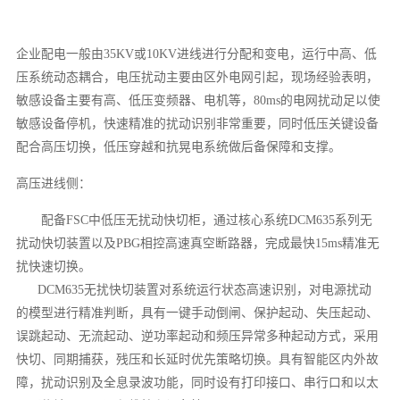
企业配电一般由35KV或10KV进线进行分配和变电，运行中高、低
压系统动态耦合，电压扰动主要由区外电网引起，现场经验表明，
敏感设备主要有高、低压变频器、电机等，80ms的电网扰动足以使
敏感设备停机，快速精准的扰动识别非常重要，同时低压关键设备
配合高压切换，低压穿越和抗晃电系统做后备保障和支撑。
高压进线侧：
配备FSC中低压无扰动快切柜，通过核心系统DCM635系列无
扰动快切装置以及PBG相控高速真空断路器，完成最快15ms精准无
扰快速切换。
DCM635无扰快切装置对系统运行状态高速识别，对电源扰动
的模型进行精准判断，具有一键手动倒闸、保护起动、失压起动、
误跳起动、无流起动、逆功率起动和频压异常多种起动方式，采用
快切、同期捕获，残压和长延时优先策略切换。具有智能区内外故
障，扰动识别及全息录波功能，同时设有打印接口、串行口和以太