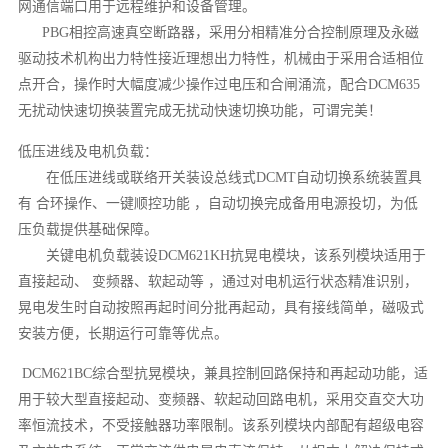
网通信端口用于远程维护和设备管理。
PBG相控高速真空断路器，采用分相精准分合控制原理及永磁
驱动技术机构出力特性接近理想出力特性，机械由于采用合适相位
点开合，操作时大幅度减少操作过电压和合闸涌流，配合DCM635
无扰动快速切换装置完成无扰动快速切换功能，可谓完美！
低压进线及电机负载：
在低压进线或联络开关装设总线式DCMT自动切换系统装置具
有 合环操作、一键顺控功能 ，自动切换完成备用电源投切，为低
压负载提供基础保障。
关键电机负载装设DCM621KH抗晃电模块，该系列模块适用于
直接起动、 变频器、软起动等 ，通过对电机运行状态精准识别，
晃电发生时自动按照再起时间分批再起动，具有接线简单，磁吸式
安装方便，长期运行可靠等优点。
DCM621BC综合型抗晃模块，兼具控制回路保持和再起动功能，适
用于较大型直接起动、变频器、软起动回路电机，采用交直交大功
率恒流技术，不受接触器功率限制。该系列模块内部配有超级电容