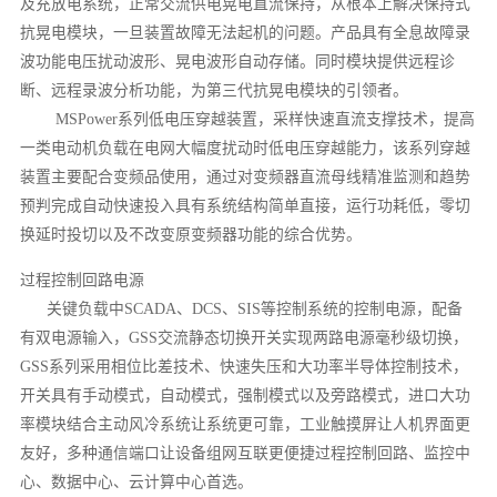
及充放电系统，正常交流供电晃电直流保持，从根本上解决保持式
抗晃电模块，一旦装置故障无法起机的问题。产品具有全息故障录
波功能电压扰动波形、晃电波形自动存储。同时模块提供远程诊
断、远程录波分析功能，为第三代抗晃电模块的引领者。
MSPower系列低电压穿越装置，采样快速直流支撑技术，提高
一类电动机负载在电网大幅度扰动时低电压穿越能力，该系列穿越
装置主要配合变频品使用，通过对变频器直流母线精准监测和趋势
预判完成自动快速投入具有系统结构简单直接，运行功耗低，零切
换延时投切以及不改变原变频器功能的综合优势。
过程控制回路电源
关键负载中SCADA、DCS、SIS等控制系统的控制电源，配备
有双电源输入，GSS交流静态切换开关实现两路电源毫秒级切换，
GSS系列采用相位比差技术、快速失压和大功率半导体控制技术，
开关具有手动模式，自动模式，强制模式以及旁路模式，进口大功
率模块结合主动风冷系统让系统更可靠，工业触摸屏让人机界面更
友好，多种通信端口让设备组网互联更便捷过程控制回路、监控中
心、数据中心、云计算中心首选。