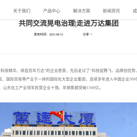
页
关于我们
产品中心
解决方案
新闻资讯
共同交流晃电治理|走进万达集团
发布时间：2021-06-11
分享
汇聚科技精华，缔造百年万达”的企业愿景，先后走过了“科技促腾飞、品牌创优
、国际贸易等产业于一体的国际化大型企业集团，连续多年进入中国企业500强
强、山东化工产业领军民营企业十强，年销售额突破1500亿。