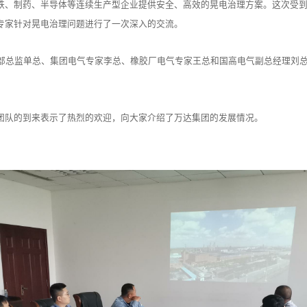
铁、制药、半导体等连续生产型企业提供安全、高效的晃电治理方案。这次受
专家针对晃电治理问题进行了一次深入的交流。
划部总监单总、集团电气专家李总、橡胶厂电气专家王总和国高电气副总经理刘
团队的到来表示了热烈的欢迎，向大家介绍了万达集团的发展情况。