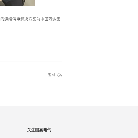
气的连续供电解决方案为中国万达集
返回
关注国高电气