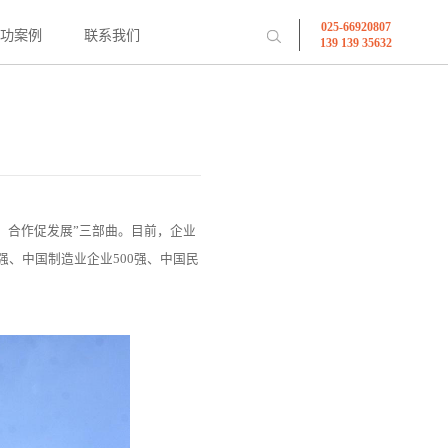
025-66920807
成功案例
联系我们
139 139 35632
势、合作促发展”三部曲。目前，企业
、中国制造业企业500强、中国民