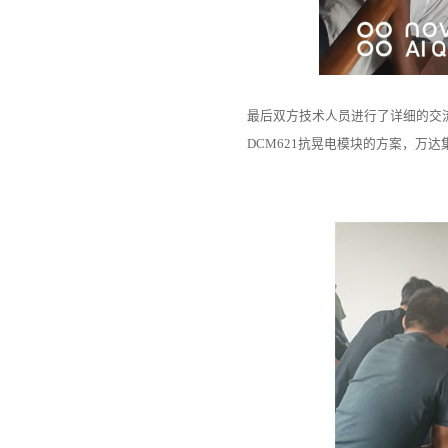
最后双方技术人员进行了详细的交
DCM621抗晃电模块的方案，万