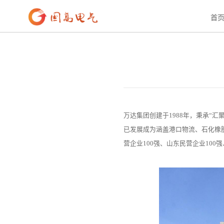
首页
>
新闻资讯
>
公司新闻
首
万达集团创建于1988年，秉承“
已发展成为涵盖港口物流、石化橡胶
营企业100强、山东民营企业100