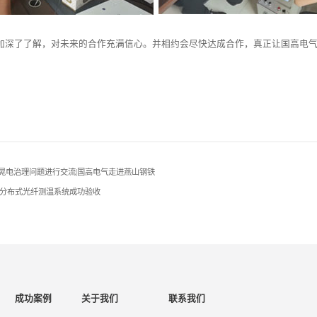
加深了了解，对未来的合作充满信心。并相约会尽快达成合作，真正让国高电
晃电治理问题进行交流|国高电气走进燕山钢铁
目分布式光纤测温系统成功验收
成功案例
关于我们
联系我们