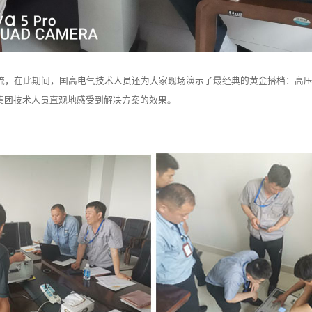
流，在此期间，国高电气技术人员还为大家现场演示了最经典的黄金搭档：高压侧
达集团技术人员直观地感受到解决方案的效果。