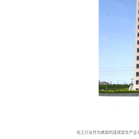
化工行业作为典型的连续型生产企