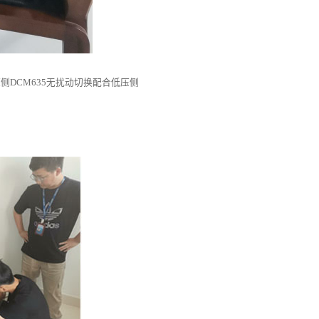
DCM635无扰动切换配合低压侧