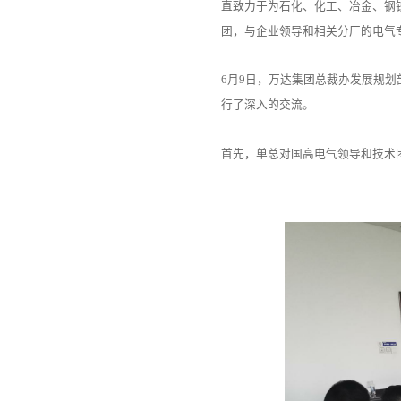
直致力于为石化、化工、冶金、钢
团，与企业领导和相关分厂的电气
6月9日，万达集团总裁办发展规
行了深入的交流。
首先，单总对国高电气领导和技术