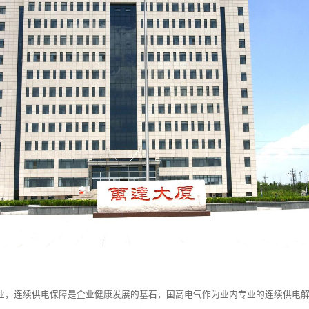
业，连续供电保障是企业健康发展的基石，国高电气作为业内专业的连续供电解决