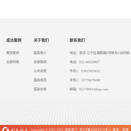
成功案例
关于我们
联系我们
典型案例
国高简介
地址：南京·江宁区通联路9号联东U谷四栋
业绩列表
总裁致辞
电话：025-66920807
公司资质
手机1：13913935632
国高成员
手机2：13770678408
国高优势
邮箱：852786924@qq.com
Copyright © 2005-2022
国高电气
苏ICP备10024274号-4
建设
：
龙媒