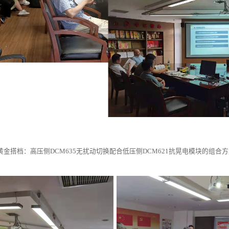
金搭档：高压侧DCM635无扰动切换配合低压侧DCM621抗晃电模块的组合