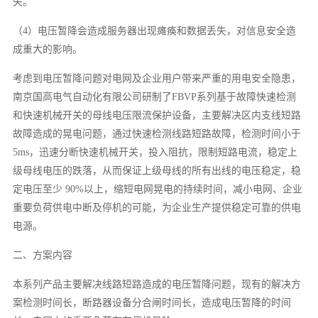
失。
（4）电压暂降会造成服务器出现瘫痪和数据丢失，对信息安全造
成重大的影响。
考虑到电压暂降问题对电网及企业用户带来严重的用电安全隐患，
南京国高电气自动化有限公司研制了FBVP系列基于故障快速检测
和快速机械开关的母线电压限流保护设备，主要解决区内支线短路
故障造成的晃电问题，通过快速检测线路短路故障，检测时间小于
5ms，迅速分断快速机械开关，投入阻抗，限制短路电流，稳定上
级母线电压的跌落，从而保证上级母线的所有出线的电压稳定，稳
定电压至少 90%以上，缩短电网晃电的持续时间，减小电网、企业
重要负荷供电中断及停机的可能，为企业生产提供稳定可靠的供电
电源。
二、方案内容
本系列产品主要解决线路短路造成的电压暂降问题，现有的解决方
案检测时间长，断路器设备分合闸时间长，造成电压暂降的时间