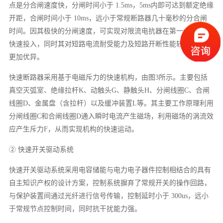
点是分合闸速度快，分闸时间小于 1.5ms，5ms内即可达到额定绝缘
开距，合闸时间小于 10ms，远小于常规断路器几十毫秒的分合闸
时间。因其极快的分闸速度，可实现对限流电抗器在第一个半波内
快速投入，同时其对短路电流耐受能力及短路开断性能较常规开关
更加优异。
快速断路器采用基于电磁斥力的快速机构，由图3所示。主要包括
真空灭弧室、绝缘拉杆K、动触头G、静触头H、分闸线圈C、合闸
线圈D、金属盘（含拉杆）以及缓冲装置L等。其主要工作原理利用
分闸线圈C和合闸线圈D通入瞬时电流产生磁场，利用磁场的涡流效
应产生斥力F，从而实现机构的快速运动。
② 快速开关驱动系统
快速开关驱动系统采用电容储能与电力电子器件控制相结合的具有
自主知识产权的设计方案，控制系统摒弃了常规开关的操作回路，
与保护装置间通过光纤进行信号传输，控制延时小于 300us，远小
于常规节点控制时间，同时抗干扰能力强。