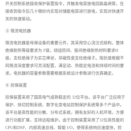
开关控制系统接收保护装置指令，并触发电容放电回路晶闸管，在
接收到指令后几十微妙内实现对储能电容进行放电，实现对快速开
关的快速驱动。
③ 限流电抗器
限流电抗器是母保设备的重要元件，其采用空心浇注式结构，整体
绝缘耐热等级要求为 F级，绕组匝间、股间绝缘耐热材料要求H
级，支柱绝缘子为实芯棒状，非磁性瓷支柱绝缘子。阻抗值根据不
同限流深度要求可灵活配置，满足动、热稳定电流和持续时间的要
求。电抗器的容量参数需要根据系统设计参数进行仿真确定。
④ 控保装置
控保装置采用了国高电气成熟稳定的 32位平台。该平台广泛应用于
保护、快切控制系统、数字化变电站控制保护系统等多个产品中。
该平台是高性能的分散、分布式系统，拥有友好的人机环境，方便
进行功能扩展，支持远程维护。由于控制装置采用了32位高性能的
CPU和DSP、内部高速总线、智能 I/O，使得系统响应速度快，控