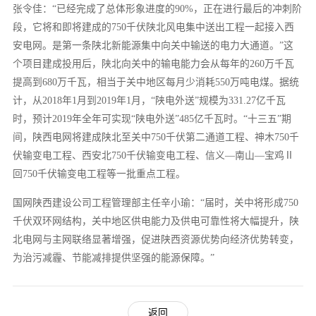
张令佳：“已经完成了总体形象进度的90%，正在进行最后的冲刺阶
段，它将和即将建成的750千伏陕北风电集中送出工程一起接入西
安电网。是第一条陕北新能源集中向关中输送的电力大通道。”这
个项目建成投用后，陕北向关中的输电能力会从每年的260万千瓦
提高到680万千瓦，相当于关中地区每月少消耗550万吨电煤。据统
计，从2018年1月到2019年1月，“陕电外送”规模为331.27亿千瓦
时，预计2019年全年可实现“陕电外送”485亿千瓦时。“十三五”期
间，陕西电网将建成陕北至关中750千伏第二通道工程、神木750千
伏输变电工程、西安北750千伏输变电工程、信义—南山—宝鸡Ⅱ
回750千伏输变电工程等一批重点工程。
国网陕西建设公司工程管理部主任辛小瑜：“届时，关中将形成750
千伏双环网结构，关中地区供电能力及供电可靠性将大幅提升，陕
北电网与主网联络显著增强，促进陕西资源优势向经济优势转变，
为治污减霾、节能减排提供坚强的能源保障。”
返回