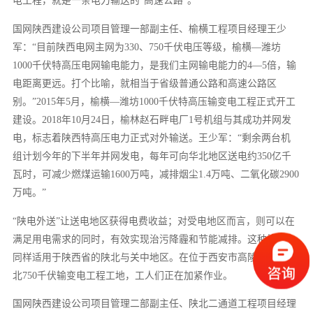
电工程，就是一条电力输送的“高速公路”。
国网陕西建设公司项目管理一部副主任、榆横工程项目经理王少
军：“目前陕西电网主网为330、750千伏电压等级，榆横—潍坊
1000千伏特高压电网输电能力，是我们主网输电能力的4—5倍，输
电距离更远。打个比喻，就相当于省级普通公路和高速公路区
别。”2015年5月，榆横—潍坊1000千伏特高压输变电工程正式开工
建设。2018年10月24日，榆林赵石畔电厂1号机组与其成功并网发
电，标志着陕西特高压电力正式对外输送。王少军：“剩余两台机
组计划今年的下半年并网发电，每年可向华北地区送电约350亿千
瓦时，可减少燃煤运输1600万吨，减排烟尘1.4万吨、二氧化碳2900
万吨。”
“陕电外送”让送电地区获得电费收益；对受电地区而言，则可以在
满足用电需求的同时，有效实现治污降霾和节能减排。这种模式，
同样适用于陕西省的陕北与关中地区。在位于西安市高陵区的西安
北750千伏输变电工程工地，工人们正在加紧作业。
国网陕西建设公司项目管理二部副主任、陕北二通道工程项目经理