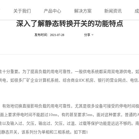
页
关于我们
产品中心
解决方案
新闻资讯
深入了解静态转换开关的功能特点
发布时间：2021-07-28
分享
性十分重要。为了提高负载的用电可靠性，一般供电系统都采用双电源供电，如
S供电，如很多厂矿企业计算机系统、综合商业IDC机房、银行的营业网点、电信
、有效地切换直接影响负载的用电可靠性，尤其是很多设备可接受的停电时间
市面上要求停电时间不能超过10ms，有的甚至要求5ms，面对这种要求，普通的
性以及输入过、欠压，输出过、欠压，过温、过载等保护功能是远远不够的。
列静态开关，该系列分为单相和三相系统。如下图1