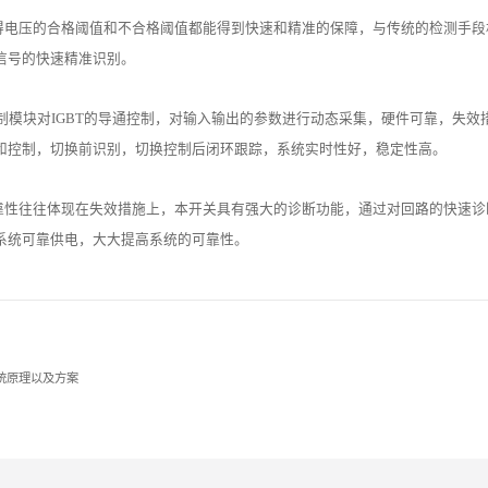
使得电压的合格阈值和不合格阈值都能得到快速和精准的保障，与传统的检测手
信号的快速精准识别。
T控制模块对IGBT的导通控制，对输入输出的参数进行动态采集，硬件可靠，失
和控制，切换前识别，切换控制后闭环跟踪，系统实时性好，稳定性高。
靠性往往体现在失效措施上，本开关具有强大的诊断功能，通过对回路的快速诊断
系统可靠供电，大大提高系统的可靠性。
系统原理以及方案