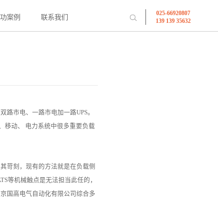
025-66920807
成功案例
联系我们
139 139 35632
双路市电、一路市电加一路UPS。
、移动、 电力系统中很多重要负载
极其苛刻，现有的方法就是在负载侧
ATS等机械触点是无法担当此任的，
南京国高电气自动化有限公司综合多