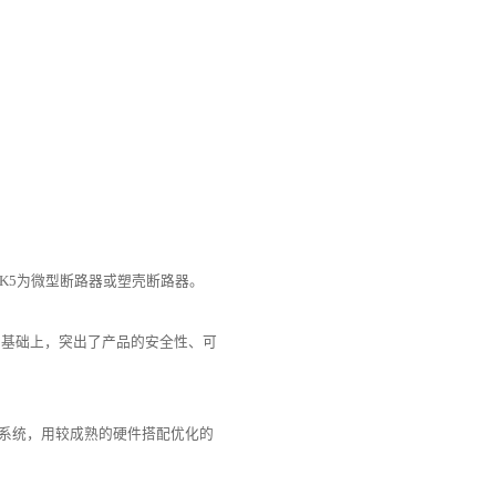
-K5为微型断路器或塑壳断路器。
的基础上，突出了产品的安全性、可
建系统，用较成熟的硬件搭配优化的