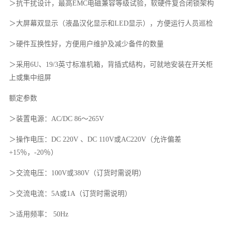
＞抗干扰设计，最高EMC电磁兼容等级试验，软硬件复合闭锁架构
＞大屏幕双显示（液晶汉化显示和LED显示），方便运行人员巡检
＞硬件互换性好，方便用户维护及减少备件的数量
＞采用6U、19/3英寸标准机箱，背插式结构，可就地安装在开关柜
上或集中组屏
额定参数
＞装置电源：AC/DC 86～265V
＞操作电压：DC 220V 、DC 110V或AC220V（允许偏差
+15％，-20％）
＞交流电压：100V或380V（订货时需说明）
＞交流电流：5A或1A（订货时需说明）
＞适用频率： 50Hz