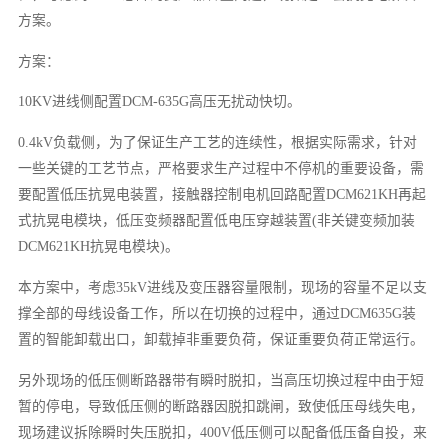
方案。
方案：
10KV进线侧配置DCM-635G高压无扰动快切。
0.4kV负载侧，为了保证生产工艺的连续性，根据实际需求，针对
一些关键的工艺节点，严格要求生产过程中不停机的重要设备，需
要配置低压抗晃电装置，接触器控制电机回路配置DCM621KH再起
式抗晃电模块，低压变频器配置低电压穿越装置(非关键变频加装
DCM621KH抗晃电模块)。
本方案中，考虑35kV进线及变压器容量限制，现场的容量不足以支
撑全部的母线设备工作，所以在切换的过程中，通过DCM635G装
置的智能卸载出口，卸载掉非重要负荷，保证重要负荷正常运行。
另外现场的低压侧断路器带有瞬时脱扣，当高压切换过程中由于短
暂的停电，导致低压侧的断路器因脱扣跳闸，致使低压母线失电，
现场建议拆除瞬时失压脱扣，400V低压侧可以配备低压备自投，来