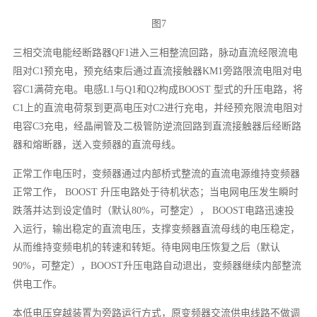
图7
三相交流电能经断路器QF1进入三相整流回路，脉动直流经限流电
阻对C1预充电，预充结束后通过直流接触器KM1旁路限流电阻对电
容C1满荷充电。电感L1与Q1和Q2构成BOOST 型式的升压电路，将
C1上的直流电荷泵到更高电压对C2进行充电，并经预充限流电阻对
电容C3充电，经晶闸管及二极管防逆流回路到直流接触器后经断路
器和熔断器，送入变频器的直流母线。
正常工作电压时，变频器通过内部桥式整流的直流电源维持变频器
正常工作， BOOST 升压电路处于待机状态；当电网电压发生瞬时
跌落并达到设定值时（默认80%，可整定）， BOOST电路迅速投
入运行，输出稳定的直流电压，支撑变频器直流母线的电压稳定，
从而维持变频电机的转速和转矩。待电网电压恢复之后（默认
90%，可整定），BOOST升压电路自动退出，变频器继续内部整流
供电工作。
本低电压穿越装置为旁路运行方式，原变频器交流供电线路不做调