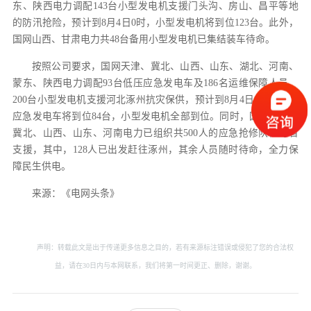
东、陕西电力调配143台小型发电机支援门头沟、房山、昌平等地
的防汛抢险，预计到8月4日0时，小型发电机将到位123台。此外，
国网山西、甘肃电力共48台备用小型发电机已集结装车待命。
按照公司要求，国网天津、冀北、山西、山东、湖北、河南、
蒙东、陕西电力调配93台低压应急发电车及186名运维保障人员、
200台小型发电机支援河北涿州抗灾保供，预计到8月4日0时，低压
应急发电车将到位84台，小型发电机全部到位。同时，国网天津、
冀北、山西、山东、河南电力已组织共500人的应急抢修队伍跨省
支援，其中，128人已出发赶往涿州，其余人员随时待命，全力保
障民生供电。
来源：《电网头条》
声明：转载此文是出于传递更多信息之目的，若有来源标注错误或侵犯了您的合法权
益，请在30日内与本网联系，我们将第一时间更正、删除，谢谢。