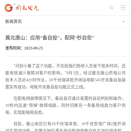
新闻资讯
冀北唐山：应用“备自投”，配网“秒自愈”
发布时间：2023-09-25
“可别小看了这个功能，不仅给我们抢修人员省下很多时间，还
能有效减少故障对客户的影响。”9月5日，经过冀北唐山供电公司
技术人员近4小时作业，10千伏瑞泽苑开闭站母联545开关备自投装
置实传成功，母联开关备自投功能正式上线。
在配电网故障情况下，备自投可通过装置的自动判别和操作，
10秒内迅速“甩掉”故障线路，同时切换另一条备用线路为客户供
电，实现配电网自愈。
目前，唐山地区已有10千伏瑞泽苑、10千伏吾悦广场2座开闭
站实现该功能，在冀北地区率先开启配电网备自投实战应用进程。