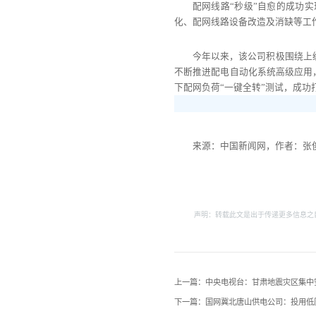
配网线路“秒级”自愈的成功
化、配网线路设备改造及消缺等工
今年以来，该公司积极围绕上
不断推进配电自动化系统高级应用
下配网负荷“一键全转”测试，成
来源：中国新闻网，作者：张
声明：转载此文是出于传递更多信息之
上一篇：中央电视台：甘肃地震灾区集中
下一篇：国网冀北唐山供电公司：投用低