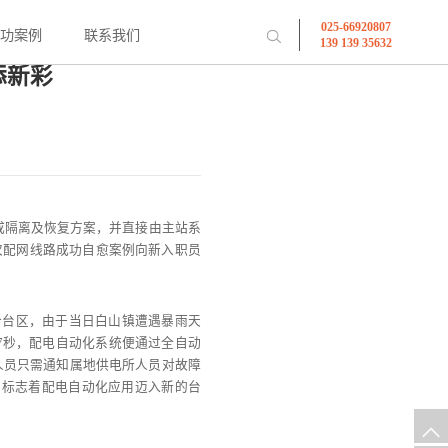
025-66920807
成功案例
联系我们
139 139 35632
添新彩
成隔离及恢复方案，并直接由主站系
次配网线路成功自愈案例向新入职员
个台区，由于当日白山镇遭遇暴雨天
17秒，配电自动化系统便通过全自动
作人员只需通知属地供电所人员对故障
，标志着配电自动化应用迈入新的台