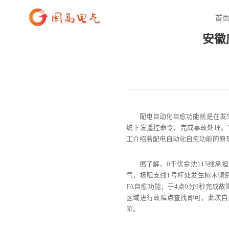
首页
>
新闻资讯
>
行业资讯
首
安徽
配电自动化自愈功能就是在发
统下发遥控命令，完成事故处理。
工介绍着配电自动化自愈功能的原
据了解，0千伏金沈115线
气，杨咀支线1号杆处发生树木倾倒
FA自愈功能，于4点0分9秒完成
区域进行故障点查找即可，此次自
阶。