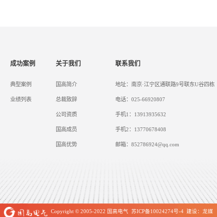
成功案例
关于我们
联系我们
典型案例
国高简介
地址：南京·江宁区通联路9号联东U谷四栋
业绩列表
总裁致辞
电话：025-66920807
公司资质
手机1：13913935632
国高成员
手机2：13770678408
国高优势
邮箱：852786924@qq.com
Copyright © 2005-2022
国高电气
苏ICP备10024274号-4
建设
：
龙媒