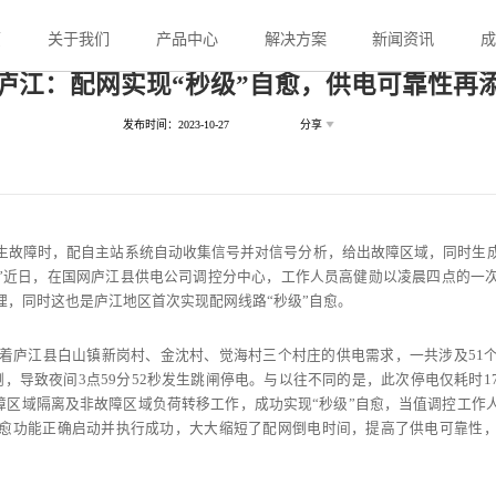
页
关于我们
产品中心
解决方案
新闻资讯
庐江：配网实现“秒级”自愈，供电可靠性再
发布时间：2023-10-27
分享
生故障时，配自主站系统自动收集信号并对信号分析，给出故障区域，同时生
”近日，在国网庐江县供电公司调控分中心，工作人员高健勋以凌晨四点的一
理，同时这也是庐江地区首次实现配网线路“秒级”自愈。
承担着庐江县白山镇新岗村、金沈村、觉海村三个村庄的供电需求，一共涉及51
，导致夜间3点59分52秒发生跳闸停电。与以往不同的是，此次停电仅耗时
故障区域隔离及非故障区域负荷转移工作，成功实现“秒级”自愈，当值调控工
愈功能正确启动并执行成功，大大缩短了配网倒电时间，提高了供电可靠性