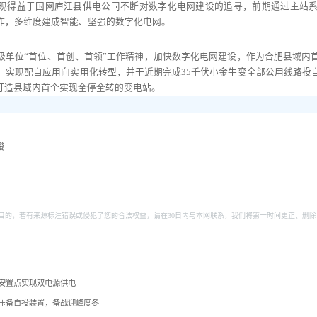
实现得益于国网庐江县供电公司不断对数字化电网建设的追寻，前期通过主站
作，多维度建成智能、坚强的数字化电网。
级单位“首位、首创、首领”工作精神，加快数字化电网建设，作为合肥县域内
，实现配自应用向实用化转型，并于近期完成35千伏小金牛变全部公用线路投
功打造县域内首个实现全停全转的变电站。
俊
目的，若有来源标注错误或侵犯了您的合法权益，请在30日内与本网联系，我们将第一时间更正、删除
安置点实现双电源供电
压备自投装置，备战迎峰度冬