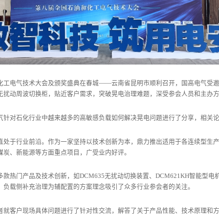
国石油和化工电气技术大会及颁奖盛典在春城——云南省昆明市顺利召开，国高电气受
无扰动周波切换柜，贴近客户需求，突破晃电治理难题，深受参会人员和主办
气针对石化行业中越来越多的高敏感负载如何解决晃电问题进行了分享，相关
直处于行业前沿。作为一家坚持以技术创新为本，鼎力推出适用于各连续型生
煤炭、新能源等方面重点项目，广受业内好评。
款热门产品及技术创新，如DCM635无扰动切换装置、DCM621KH智能型电
，负载侧补充治理为辅配置的方案理念吸引了众多行业参会者的关注。
者就客户现场具体问题进行了针对性交流，解答了关于产品性能、技术原理和