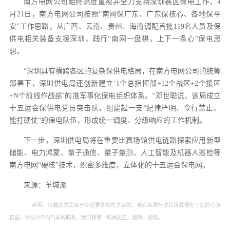
南方电网公司始终高度重视并全力支持深圳赛区保电工作，4
月21日，南方电网公司按照“南网保广东、广东保核心、各地保平
安”工作思路，从广西、云南、贵州、海南调配首批119名人员及保
供电相关装备支援深圳，践行“南网一盘棋，上下一条心”保电思
想。
“深圳具有横跨各区的复杂保供电格局，在南方电网公司的统筹
部署下，深圳供电局还创新建立‘1个总指挥部+12个战区+2个援区
+N个前线作战部’的准军事化保电组织体系。”邓世聪说，该局成立
十五运会保供电党员突击队，组建起一支“纪律严明、令行禁止、
能打硬仗”的保电队伍，形成统一调度、分级响应的工作机制。
下一步，深圳供电局将在重要比赛场馆供电链路探索应用新型
储能、电力鸿蒙、量子通信、量子量测、人工智能及机器人巡检等
南方电网“硬核”技术，织密多维度、立体化的十五运会保电网。
来源：羊城派
声明：转载此文是出于传递更多信息之目的，若有来源标注错误或侵犯了您的合法
权益，请在30日内与本网联系，我们将第一时间更正、删除，谢谢。