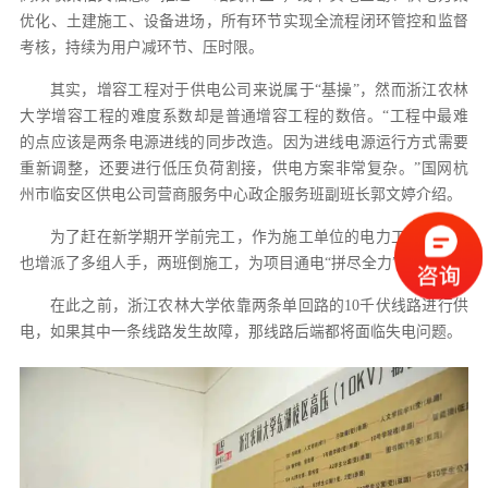
优化、土建施工、设备进场，所有环节实现全流程闭环管控和监督
考核，持续为用户减环节、压时限。
其实，增容工程对于供电公司来说属于“基操”，然而浙江农林
大学增容工程的难度系数却是普通增容工程的数倍。“工程中最难
的点应该是两条电源进线的同步改造。因为进线电源运行方式需要
重新调整，还要进行低压负荷割接，供电方案非常复杂。”国网杭
州市临安区供电公司营商服务中心政企服务班副班长郭文婷介绍。
为了赶在新学期开学前完工，作为施工单位的电力工程分公司
也增派了多组人手，两班倒施工，为项目通电“拼尽全力”。
在此之前，浙江农林大学依靠两条单回路的10千伏线路进行供
电，如果其中一条线路发生故障，那线路后端都将面临失电问题。