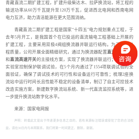
青藏直流二期扩建工程，扩建升级柴达木、拉萨换流站，将工程的
输送功率从60万千瓦提升至120万千瓦，促进西北电网和西南电网
电力互济，助力清洁能源在更大范围消纳。
青藏直流二期扩建工程是国家“十四五”电力规划重点工程，于
去年5月开工，是我国首个在已投运的直流输电工程基础上开展的
扩建工程，主要采用双极4阀组换流器并联运行结构。为了保障工
程质量，公司开展全面精细研究，通过为换流器配置
直流转换开关
和
直流高速开关
的主接线方案，实现了换流器并联运行；提前开展
实验室控制保护联调试验，在5个月内通过了1554项联调试验的全
面验证，确保了调试技术的可行性和设备运行可靠性；梳理2座换
流站中运行时间长且性能不稳定的设备清单，制订了自主可控技术
改造实施方案，新建数字换流站系统、新一代直流监控系统等，进
一步提升换流站数字化水平。
来源：国家电网报
声明：转载此文是出于传递更多信息之目的，若有来源标注错误或侵犯了您的合法权
益，请在30日内与本网联系，我们将第一时间更正、删除，谢谢。