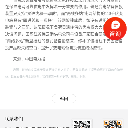
在保障电网可靠供电中发挥着十分重要的作用。普通变电站备自投
装置只支持“双进线和一母联”，而“两线多站”电网结构的110千伏变
电站具有“四进线和一母联”。该网架建成后，如没有适用的备自投
装置与之匹配，故障情况下负荷灵活转供的优点将大大受限。为解
决该问题，国网江苏连云港供电公司与设备厂家联合研发了适用于
“两线多站”新型接线的链式备自投装置，弥补了该接线下完善备自
投产品缺失的空白，提升了变电站备自投装置的适应性。
来源：中国电力报
声明：转载此文是出于传递更多信息之目的，若有来源标注错误或侵犯了您的合法权
益，请在30日内与本网联系，我们将第一时间更正、删除，谢谢。
返回
联系我们