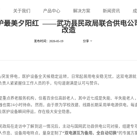
页
关于我们
产品中心
解决方案
新闻资讯
守护最美夕阳红 ——武功县民政局联合供电公
改造
发布时间：2026-05-19
分享
心突发停电，医护设备全天候稳定运转，日常起居用电安稳无忧，这双电源就是
负责人紧紧握住工作人员的手，句句道谢满是认可与赞许。
是重点养老服务机构，住着百余位高龄老人，其中近七成是失能、半失能老人
器也需24小时待命。然而，由于原为学校改建、线路长期采用单电源供电，每
让医护设备瞬间停运，存在极大安全隐患。
民政局在走访中了解到这一情况后，主动与国网武功县供电公司对接，组建专
人作息、设备用电特点，量身定制了
“双电源互为备用、全自动切换”
的专属方