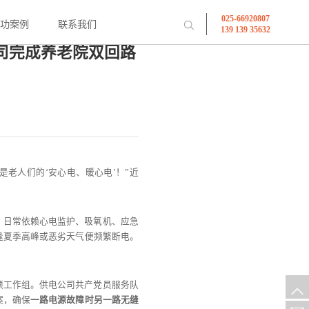
025-66920807
成功案例
联系我们
139 139 35632
司完成养老院双回路
老人们的‘安心电、暖心电’！”近
，日常依赖心电监护、吸氧机、应急
逢夏季高峰或恶劣天气便频繁断电。
项工作组。供电公司共产党员服务队
案，确保
一路电源故障时另一路无缝