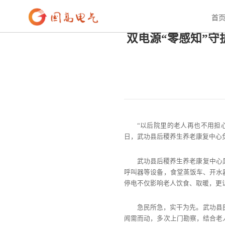
首页
>
新闻资讯
>
行业资讯
首
双电源“零感知”
“以后院里的老人再也不用担
日，武功县后稷养生养老康复中心
武功县后稷养生养老康复中心
呼叫器等设备，食堂蒸饭车、开水
停电不仅影响老人饮食、取暖，更
急民所急，实干为先。武功县
闻需而动，多次上门勘察，结合老