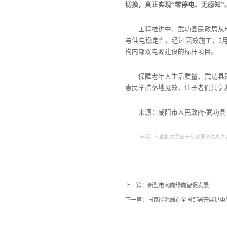
切换，真正实现“零停电、无感知”
工程推进中，武功县民政局从
与供电稳定性。经过高效施工，5
构内部双电源建设的标杆项目。
保障老年人生活质量，武功县
惠民举措落地见效，让长者们共享
来源：咸阳市人民政府-武功县
声明：转载此文是出于传递更多信息之
上一篇：新型电网向绿向智促发展
下一篇：国家能源局在全国部署开展供电