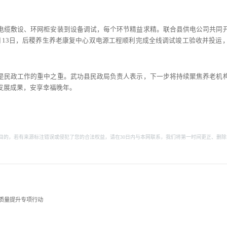
。
电缆敷设、环网柜安装到设备调试，每个环节精益求精。联合县供电公司共同
月13日，后稷养生养老康复中心双电源工程顺利完成全线调试竣工验收并投运
是民政工作的重中之重。武功县民政局负责人表示，下一步将持续聚焦养老机
发展成果，安享幸福晚年。
目的，若有来源标注错误或侵犯了您的合法权益，请在30日内与本网联系，我们将第一时间更正、删除
质量提升专项行动