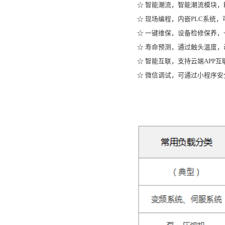
☆ 智能潮流，智能潮流模块
☆ 现场编程，内嵌PLC系统
☆ 一键维保，设备检修保养
☆ 寿命预测，通过触头温度
☆ 智能互联，支持云端APP
☆ 微信
调试，可通过小程序安