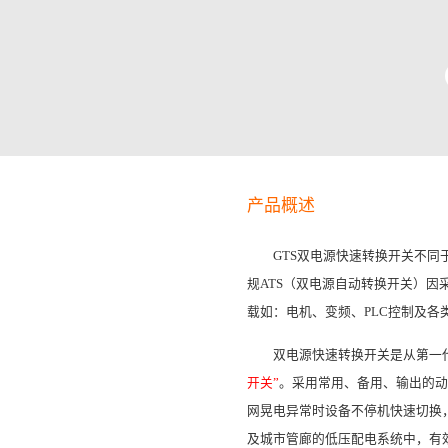
产品概述
GTS双电源快速转换开关不同
规ATS（双电源自动转换开关）
载如：电机、变频、PLC控制及
双电源快速转换开关是从第一代
开关”
。采用常用、备用、输出的
网晃电异常时设备不停机快速切换
及城市管廊的低压配电系统中，有效