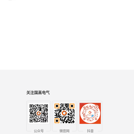
切换
关注国高电气
公众号
微官网
抖音