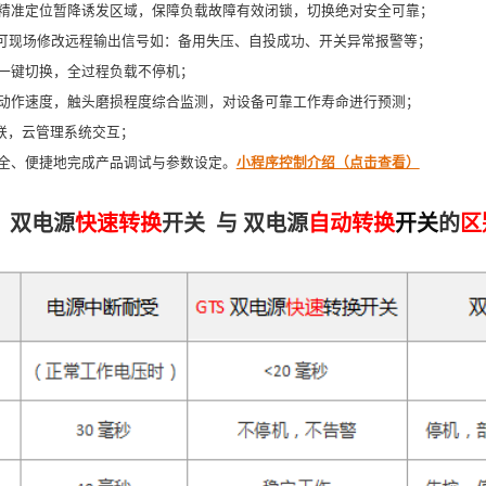
，精准定位暂降诱发区域，保障负载故障有效闭锁，切换绝对安全可靠；
，可现场修改远程输出信号如：备用失压、自投成功、开关异常报警等；
，一键切换，全过程负载不停机；
，动作速度，触头磨损程度综合监测，对设备可靠工作寿命进行预测；
互联，云管理系统交互；
全、便捷地完成产品调试与参数设定。
小程序控制介绍（点击查看）
双电源
快速转换
开关 与 双电源
自动转换
开关
的
区