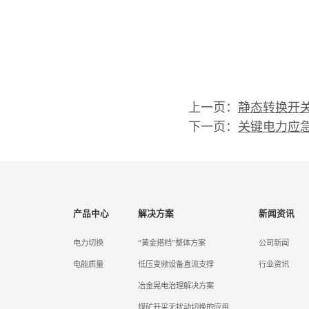
双电源切换开关、ASCO双电
上一页：
静态转换开
下一页：
关键电力应
产品中心
解决方案
新闻资讯
电力切换
“黄金搭档”整体方案
公司新闻
电能质量
低压变频设备直流支撑
行业资讯
冶金晃电治理解决方案
煤矿开采无扰动切换的应用