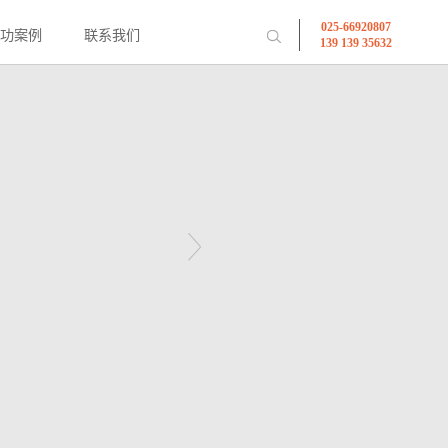
025-66920807
上一个产品
下一个产品
成功案例
联系我们
139 139 35632