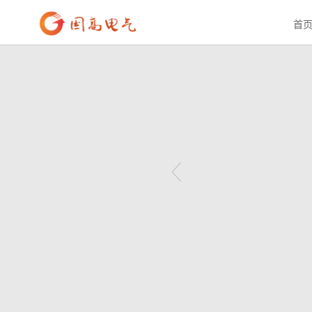
首页
>
产品中心
>
电力切换
>
GTS系列
首