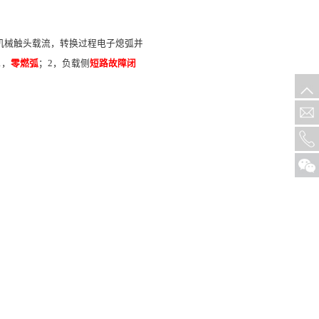
机械触头载流，转换过程电子熄弧并
1，
零燃弧
；2，负载侧
短路故障闭