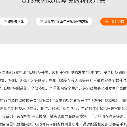
GTS系列双电源快速转换开关
说明书下载
连续生产企业电网扰动解决方案
商务咨询
于普通ATS双电源自动转换开关，应用于常用电源发生“晃电”时，安全切换到
因采集、控制、灭弧工艺等限制，备用电源安全投入需等待几百毫秒秒甚至数秒
各类自动化控制系统，全部停机，严重影响安全生产、经济效益甚至引发生产事故
“双电源自动转换开关”到第二代“双电源智能转换开关”（更多切换模式）目前
动态综合监控技术（幅值、相位、频率）综合判断，主动构建引起电压异常的场
，该系列可选配智能潮流模块、触头温度寿命跟踪模块。广泛应用在高速铁路
解决晃电故障问题。GTS具有WIFI参数测量功能，通过配置相应的网关或手机