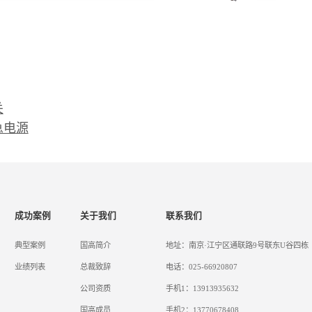
源、ats双电源自动切换开关、双电源切换装置、ats自动转换开关、快速双电源
关
急电源
成功案例
关于我们
联系我们
典型案例
国高简介
地址：南京·江宁区通联路9号联东U谷四栋
业绩列表
总裁致辞
电话：025-66920807
公司资质
手机1：13913935632
国高成员
手机2：13770678408