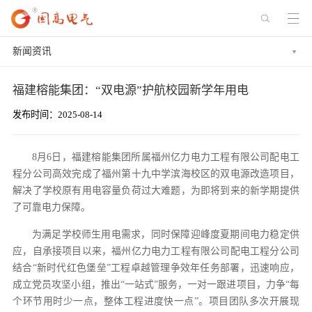
新闻资讯
福建榕能集团：“双电源”护航校园新学年用电
发布时间：2025-08-14
8月6日，福建榕能集团所属福州亿力电力工程有限公司配电工
程分公司高效完成了福州第十九中学滨海校区的双电源改造项目，
解决了学校原有用电容量负荷过大难题，为即将到来的新学期提供
了可靠电力保障。
为满足学校师生用电需求，同时保障迎峰度夏期间电力稳定供
应，自承接项目以来，福州亿力电力工程有限公司配电工程分公司
结合“新时代红色堡垒”工程卓越管理争效年任务部署，迅速响应，
成立党员攻坚小组，推出“一站式”服务，一对一跟进项目，力争“每
个环节用时少一点，整体工程进度快一点”。项目团队多次开展现