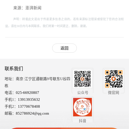
来源：澎湃新闻
声明：转载此文是出于传递更多信息之目的，若有来源标注错误或侵犯了您的合法权
益，请在30日内与本网联系，我们将第一时间更正、删除，谢谢。
返回
联系我们
地址：南京·江宁区通联路9号联东U谷四
栋
电话：
025-66920807
公众号
微官网
手机1：
13913935632
手机2：
13770678408
邮箱：
852786924@qq.com
抖音