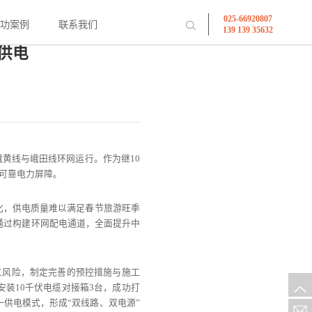
025-66920807
成功案例
联系我们
139 139 35632
供电
黄线与峨田线环网运行。作为继10
牢可靠电力屏障。
化，供电质量难以满足春节旅游旺季
，通过构建环网配电通道，全面提升中
工风险，制定完善的预控措施与施工
安装10千伏电缆对接箱3台，成功打
供电模式，形成“双线路、双电源”