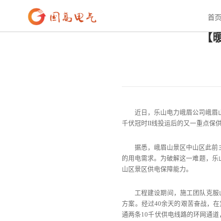
首页
>
新闻资讯
>
行业资讯
首
【
近日，乐山电力峨眉公司峨眉
千伏冠时II线投运后的又一重点保
据悉，峨眉山景区中山区此前
的用电需求。为破解这一难题，乐山
山区景区供电保障能力。
工程建设期间，施工团队克服
方案。经过40余天的艰苦奋战，在
通两条10千伏供电线路的环网通