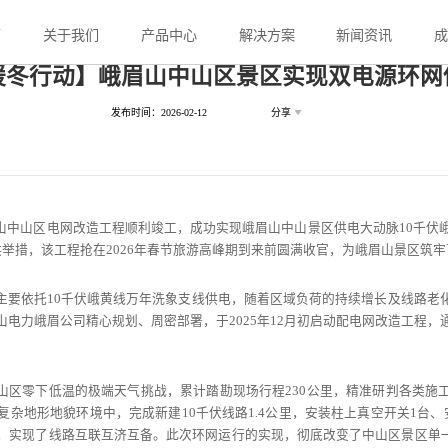
页
关于我们
产品中心
解决方案
新闻资讯
暖冬行动】峨眉山中山区景区实现双电源环网
发布时间：2026-02-12
分享
山中山区电网改造工程顺利竣工，成功实现峨眉山中山景区供电大动脉10千伏峨
供举措，该工程抢在2026年春节旅游高峰期到来前圆满收官，为峨眉山景区筑
主要依托10千伏峨黄线万年洗象支线供电，随着区域负荷的持续增长及线路老
电力峨眉公司精心规划、周密部署，于2025年12月初启动配电网改造工程
山区零下低温的极端天气挑战，累计踏勘现场行程230公里，精准研判各类施
复杂地形地貌环境中，完成新建10千伏线路1.4公里，安装柱上真空开关1台、
道，实现了线路互联互济互备。此次环网运行的实现，彻底改变了中山区景区单一