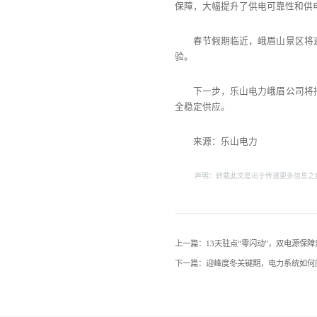
保障，大幅提升了供电可靠性和供
春节假期临近，峨眉山景区将
验。
下一步，乐山电力峨眉公司将
全稳定供应。
来源：乐山电力
声明：转载此文是出于传递更多信息之
上一篇：13天驻点“零闪动”，双电源保
下一篇：迎峰度冬关键期，电力系统如何