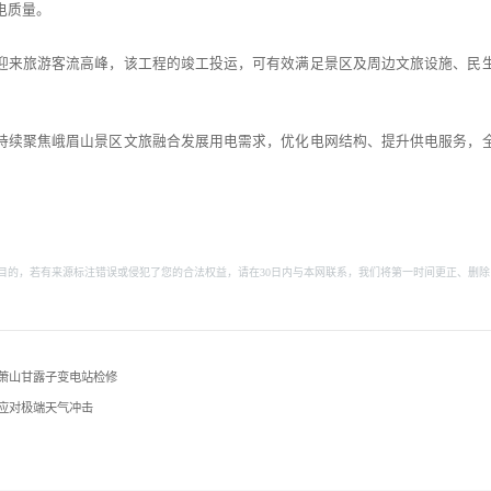
电质量。
迎来旅游客流高峰，该工程的竣工投运，可有效满足景区及周边文旅设施、民
持续聚焦峨眉山景区文旅融合发展用电需求，优化电网结构、提升供电服务，
目的，若有来源标注错误或侵犯了您的合法权益，请在30日内与本网联系，我们将第一时间更正、删除
障萧山甘露子变电站检修
应对极端天气冲击