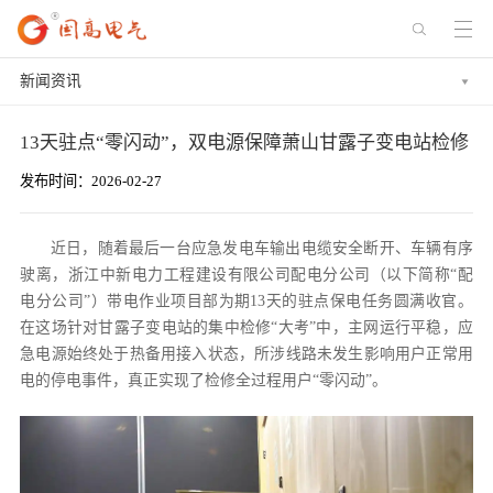
新闻资讯
13天驻点“零闪动”，双电源保障萧山甘露子变电站检修
发布时间：2026-02-27
近日，随着最后一台应急发电车输出电缆安全断开、车辆有序
驶离，浙江中新电力工程建设有限公司配电分公司（以下简称“配
电分公司”）带电作业项目部为期13天的驻点保电任务圆满收官。
在这场针对甘露子变电站的集中检修“大考”中，主网运行平稳，应
急电源始终处于热备用接入状态，所涉线路未发生影响用户正常用
电的停电事件，真正实现了检修全过程用户“零闪动”。