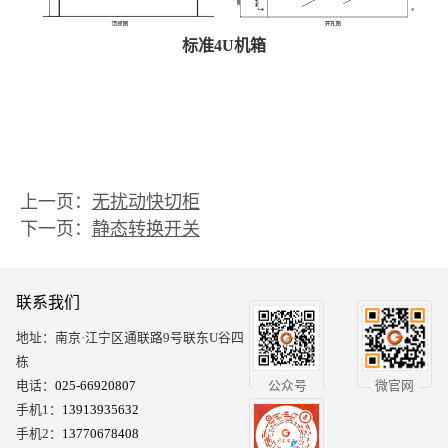
标准4U机箱
直流切换装置、直流双电源切换装置、220v直流切换、
ZR-ATS直流双电源切换、毫秒直流快切、DPAS直流双电
源
上一页：
无扰动快切柜
下一页：
静态转换开关
联系我们
地址：南京·江宁区通联路9号联东U谷四
栋
电话：
025-66920807
公众号
微官网
手机1：
13913935632
手机2：
13770678408