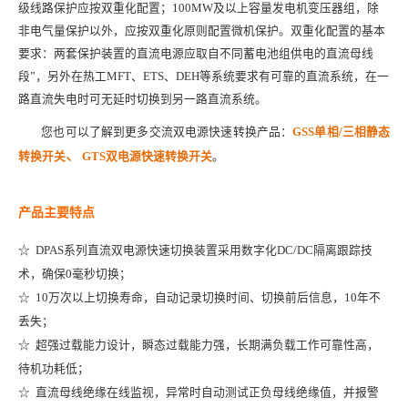
级线路保护应按双重化配置；100MW及以上容量发电机变压器组，除
非电气量保护以外，应按双重化原则配置微机保护。双重化配置的基本
要求：两套保护装置的直流电源应取自不同蓄电池组供电的直流母线
段”，另外在热工MFT、ETS、DEH等系统要求有可靠的直流系统，在一
路直流失电时可无延时切换到另一路直流系统。
您也可以了解到更多交流双电源快速转换产品：
GSS单相/三相静态
、
转换开关
GTS双电源快速转换开关
。
产品主要特点
☆ DPAS系列直流双电源快速切换装置采用数字化DC/DC隔离跟踪技
术，确保0毫秒切换；
☆ 10万次以上切换寿命，自动记录切换时间、切换前后信息，10年不
丢失
；
☆ 超强过载能力设计，瞬态过载能力强，长期满负载工作可靠性高，
待机功耗低
；
☆ 直流母线绝缘在线监视，异常时自动测试正负母线绝缘值，并报警