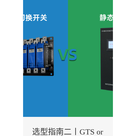
选型指南二丨GTS or