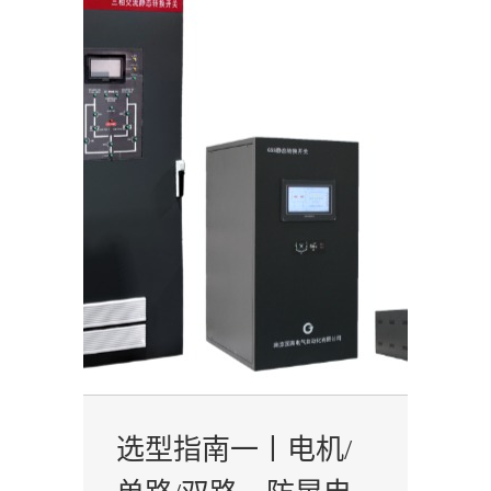
选型指南一丨电机/