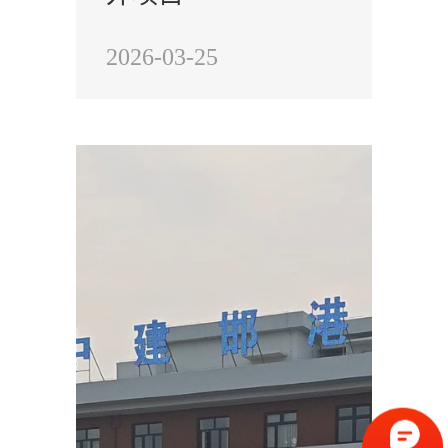
2026-03-25