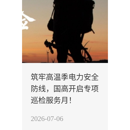
筑牢高温季电力安全
防线，国高开启专项
巡检服务月！
2026-07-06