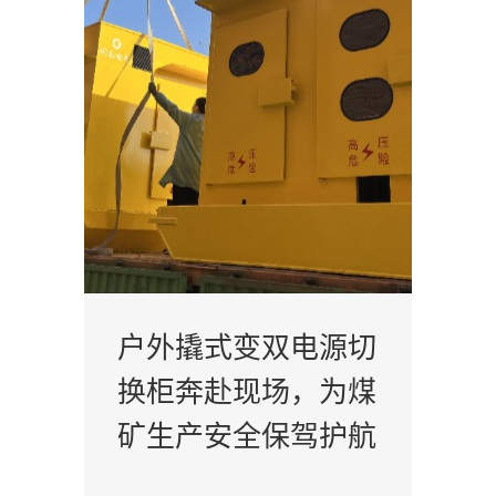
户外撬式变双电源切
换柜奔赴现场，为煤
矿生产安全保驾护航