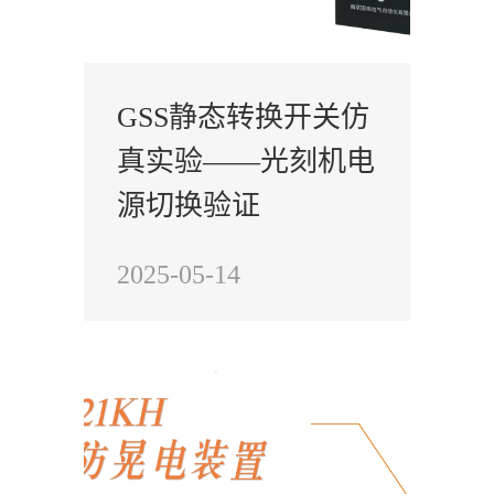
GSS静态转换开关仿
真实验——光刻机电
源切换验证
2025-05-14