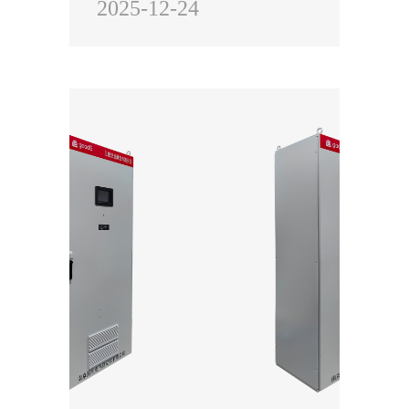
2025-12-24