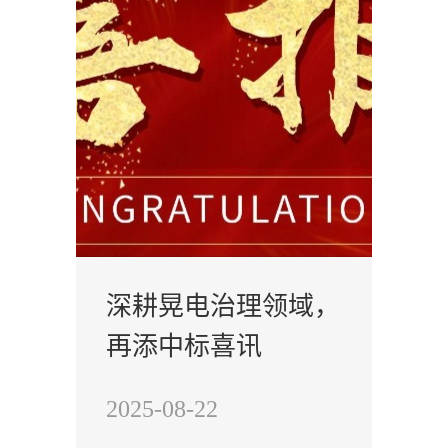
深耕晃电治理领域，
再添中标喜讯
2025-08-22