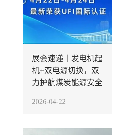
展会速递丨发电机起
机+双电源切换，双
力护航煤炭能源安全
2026-04-22