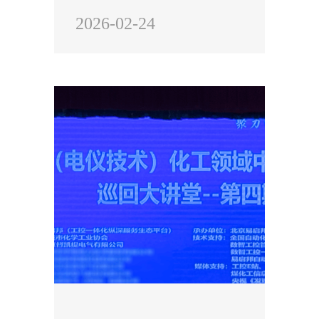
2026-02-24