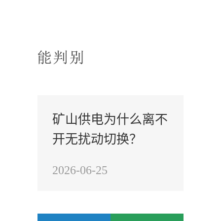
矿山供电为什么离不
开无扰动切换？
2026-06-25