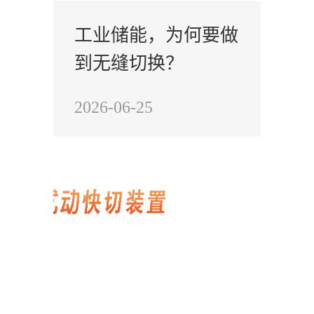
工业储能，为何要做
到无缝切换？
2026-06-25